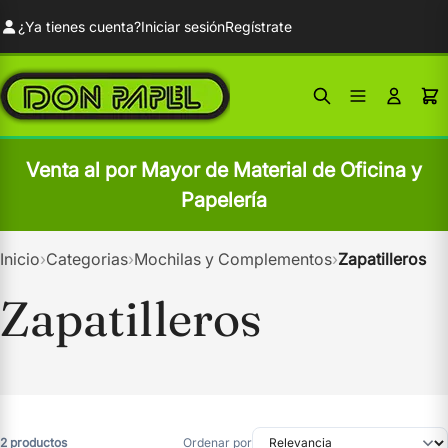
¿Ya tienes cuenta?
Iniciar sesión
Regístrate
Venta al por Mayor de Material de Oficina y
Papelería
Inicio
›
Categorias
›
Mochilas y Complementos
›
Zapatilleros
Zapatilleros
2 productos
Ordenar por