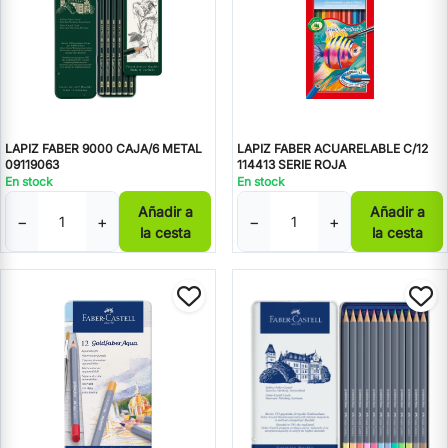
LAPIZ FABER 9000 CAJA/6 METAL
LAPIZ FABER ACUARELABLE C/12
09119063
114413 SERIE ROJA
En stock
En stock
Añadir a
Añadir a
−
+
−
+
la cesta
la cesta