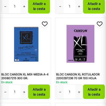
Añadir a
Añadir a
−
+
−
+
la cesta
la cesta
BLOC CANSON XL MIX-MEDIA A-4
BLOC CANSON XL ROTULADOR
200807215 300 GR.
2200297236 70 GR 100 HOJA
En stock
En stock
Añadir a
Añadir a
−
+
−
+
la cesta
la cesta