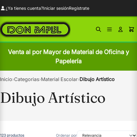
¿Ya tienes cuenta?
Iniciar sesión
Regístrate
Venta al por Mayor de Material de Oficina y
Papelería
Inicio
›
Categorias
›
Material Escolar
›
Dibujo Artístico
Dibujo Artístico
123 productos
Ordenar por