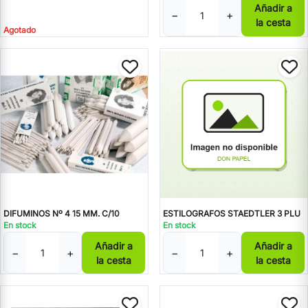
Añadir a
−
+
la cesta
Agotado
DIFUMINOS Nº 4 15 MM. C/10
ESTILOGRAFOS STAEDTLER 3 PLU
En stock
En stock
Añadir a
Añadir a
−
+
−
+
la cesta
la cesta