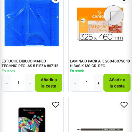
ESTUCHE DIBUJO MAPED
LAMINA D PACK A-3 200400798 10
TECHNIC REGLAS 5 PIEZA 897112
H BASIK 130 GR. REC
En stock
En stock
Añadir a
Añadir a
−
+
−
+
la cesta
la cesta