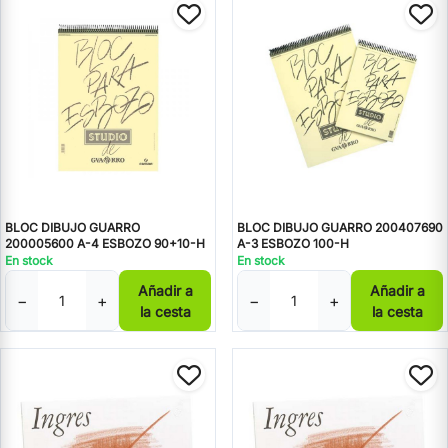
BLOC DIBUJO GUARRO
BLOC DIBUJO GUARRO 200407690
200005600 A-4 ESBOZO 90+10-H
A-3 ESBOZO 100-H
En stock
En stock
Añadir a
Añadir a
−
+
−
+
la cesta
la cesta