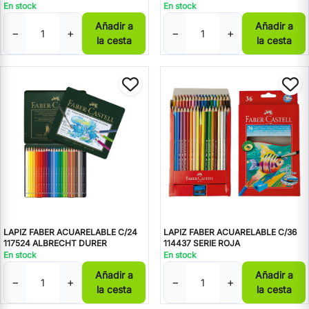
En stock
En stock
Añadir a
Añadir a
−
+
−
+
la cesta
la cesta
LAPIZ FABER ACUARELABLE C/24
LAPIZ FABER ACUARELABLE C/36
117524 ALBRECHT DURER
114437 SERIE ROJA
En stock
En stock
Añadir a
Añadir a
−
+
−
+
la cesta
la cesta