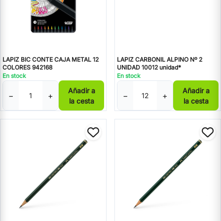
LAPIZ BIC CONTE CAJA METAL 12
LAPIZ CARBONIL ALPINO Nº 2
COLORES 942168
UNIDAD 10012 unidad*
En stock
En stock
Añadir a
Añadir a
−
+
−
+
la cesta
la cesta