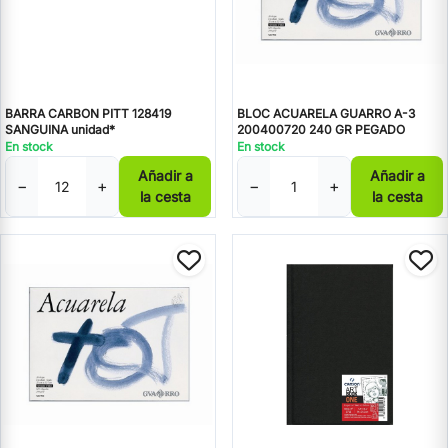
BARRA CARBON PITT 128419
BLOC ACUARELA GUARRO A-3
SANGUINA unidad*
200400720 240 GR PEGADO
En stock
En stock
Añadir a
Añadir a
−
+
−
+
la cesta
la cesta