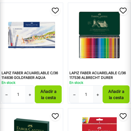
LAPIZ FABER ACUARELABLE C/36
LAPIZ FABER ACUARELABLE C/36
114636 GOLDFABER AQUA
117536 ALBRECHT DURER
En stock
En stock
Añadir a
Añadir a
−
+
−
+
la cesta
la cesta