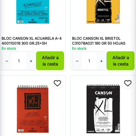
BLOC CANSON XL ACUARELA A-4
BLOC CANSON XL BRISTOL
400110016 300 GR.25+5H
C31078A021 180 GR 50 HOJAS
En stock
En stock
Añadir a
Añadir a
−
+
−
+
la cesta
la cesta