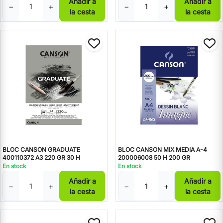
Añadir a
Añadir a
−
+
−
+
la cesta
la cesta
BLOC CANSON GRADUATE
BLOC CANSON MIX MEDIA A-4
400110372 A3 220 GR 30 H
200006008 50 H 200 GR
En stock
En stock
Añadir a
Añadir a
−
+
−
+
la cesta
la cesta