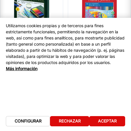
Utilizamos cookies propias y de terceros para fines
estrictamente funcionales, permitiendo la navegación en la
web, así como para fines analíticos, para mostrarte publicidad
(tanto general como personalizada) en base a un perfil
LAPIZ FABER ACUARELABLE C/36
LAPIZ FABER ACUARELABLE C/48
elaborado a partir de tu hábitos de navegación (p. ej. páginas
117538 ALBRECHT DURER
114448 SERIE ROJA
visitadas), para optimizar la web y para poder valorar las
En stock
En stock
opiniones de los productos adquiridos por los usuarios.
Añadir a
Añadir a
−
+
−
+
Más información
la cesta
la cesta
CONFIGURAR
RECHAZAR
ACEPTAR