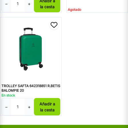
Añadir a
−
+
la cesta
Agotado
TROLLEY SAFTA 642318851 R.BETIS
BALOMPIE 20
En stock
Añadir a
−
+
la cesta