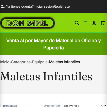
¿Ya tienes cuenta?
Iniciar sesión
Regístrate
Venta al por Mayor de Material de Oficina y
Papelería
Inicio
›
Categorias
›
Equipaje
›
Maletas Infantiles
Maletas Infantiles
11 productos
Ordenar por