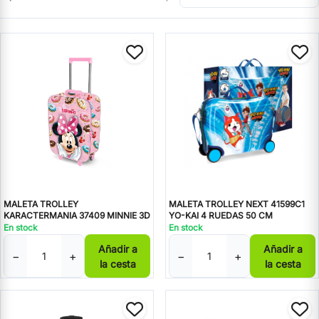
MALETA TROLLEY
MALETA TROLLEY NEXT 41599C1
KARACTERMANIA 37409 MINNIE 3D
YO-KAI 4 RUEDAS 50 CM
En stock
En stock
Añadir a
Añadir a
−
+
−
+
la cesta
la cesta