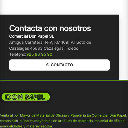
Contacta con nosotros
Comercial Don Papel SL
Antigua Carretera, N-V, KM.109, P.I.Soto de
Cazalegas 45683 Cazalegas, Toledo
Teléfono:
925 86 95 90
☉ CONTACTO
Venta al por Mayor de Material de Oficina y Papelería En Comercial Don Papel,
somos distribuidores mayoristas de artículos de papelería, material de oficina,
manualidades y material escolar.