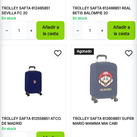
TROLLEY SAFTA 612465851
TROLLEY SAFTA 612466851 REAL
SEVILLA FC 20
BETIS BALOMPIE 20
En stock
En stock
Añadir a
Añadir a
−
+
−
+
la cesta
la cesta
Agotado
TROLLEY SAFTA 612558851 ATCO.
TROLLEY SAFTA 612608851 SUPER
DE MADRID
MARIO MAMMA MIA CABI
En stock