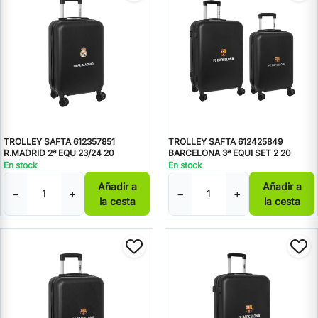
TROLLEY SAFTA 612357851
TROLLEY SAFTA 612425849
R.MADRID 2ª EQU 23/24 20
BARCELONA 3ª EQUI SET 2 20
En stock
En stock
Añadir a
Añadir a
−
+
−
+
la cesta
la cesta