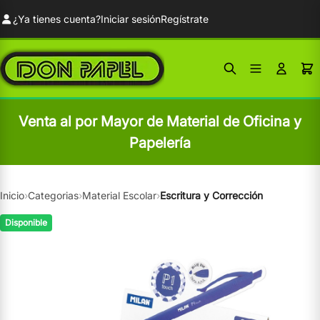
¿Ya tienes cuenta?
Iniciar sesión
Regístrate
Venta al por Mayor de Material de Oficina y
Papelería
Inicio
›
Categorias
›
Material Escolar
›
Escritura y Corrección
Disponible