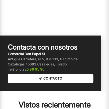
Contacta con nosotros
Comercial Don Papel SL
Antigua Carretera, N-V, KM.109, P.I.Soto de
Cazalegas 45683 Cazalegas, Toledo
Teléfono:
925 86 95 90
☉ CONTACTO
Vistos recientemente